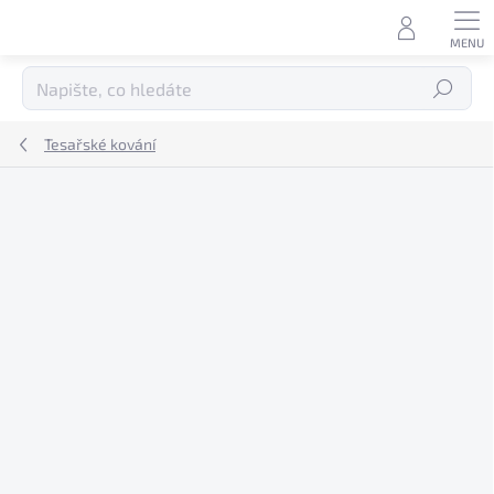
Přejít
na
obsah
Hledat
Tesařské kování