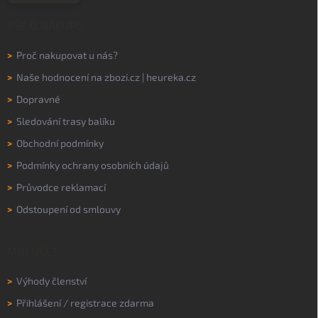
VŠE O NÁKUPU
>
Proč nakupovat u nás?
>
Naše hodnocení na
zbozi.cz
|
heureka.cz
>
Dopravné
>
Sledování trasy balíku
>
Obchodní podmínky
>
Podmínky ochrany osobních údajů
>
Průvodce reklamací
>
Odstoupení od smlouvy
MŮJ ÚČET
>
Výhody členství
>
Přihlášení
/
registrace zdarma