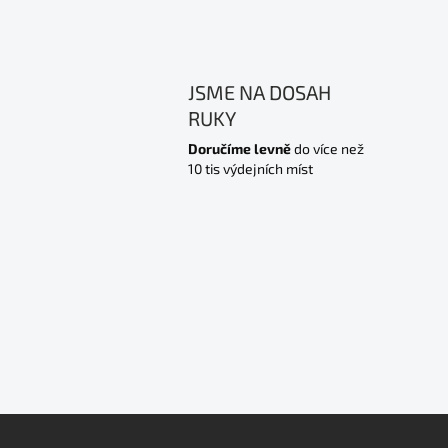
JSME NA DOSAH
RUKY
Doručíme levně
do více než
10 tis výdejních míst
Z
á