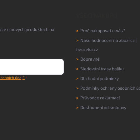
VŠE O NÁKUPU
mace o nových produktech na
>
Proč nakupovat u nás?
>
Naše hodnocení na
zbozi.cz
|
heureka.cz
>
Dopravné
>
Sledování trasy balíku
sobních údajů
>
Obchodní podmínky
>
Podmínky ochrany osobních ú
>
Průvodce reklamací
>
Odstoupení od smlouvy