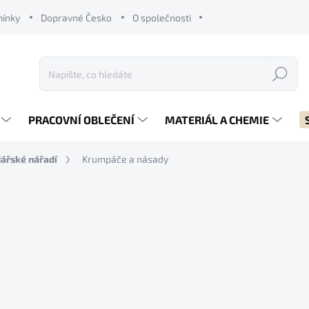
mínky
Dopravné Česko
O společnosti
Hledat
PRACOVNÍ OBLEČENÍ
MATERIÁL A CHEMIE
ářské nářadí
Krumpáče a násady