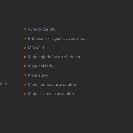
MŮJ ÚČET
>
Výhody členství
>
Přihlášení
/
registrace zdarma
>
Můj účet
>
Moje objednávky a sledování
>
Moje doklady
>
Moje slevy
dajů
>
Moje hodnocení produktů
>
Moje diskuze u produktů