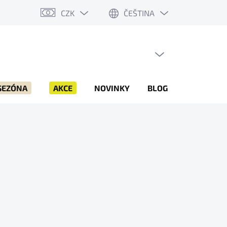
CZK
ČEŠTINA
PRÁZDNÝ KOŠÍK
NÁKUPNÍ
KOŠÍK
SEZÓNA
AKCE
NOVINKY
BLOG
ZNAČKY