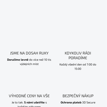
JSME NA DOSAH RUKY
KDYKOLIV RÁDI
PORADÍME
Doručíme levně
do více než 10 tis
výdejních míst
Každý všední den od 7:00 do
15:00
VÝHODNÉ CENY NA VŠE
BEZPEČNÝ NÁKUP
Je to tak.
S námi ušetříte
s
Ochrana plateb
3D Secure
každým nákupem