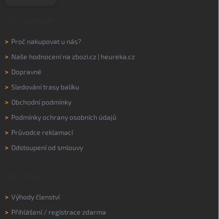
VŠE O NÁKUPU
>
Proč nakupovat u nás?
>
Naše hodnocení na
zbozi.cz
|
heureka.cz
>
Dopravné
>
Sledování trasy balíku
>
Obchodní podmínky
>
Podmínky ochrany osobních údajů
>
Průvodce reklamací
>
Odstoupení od smlouvy
MŮJ ÚČET
>
Výhody členství
>
Přihlášení
/
registrace zdarma