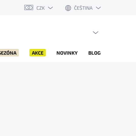
CZK
ČEŠTINA
PRÁZDNÝ KOŠÍK
NÁKUPNÍ
KOŠÍK
SEZÓNA
AKCE
NOVINKY
BLOG
ZNAČKY