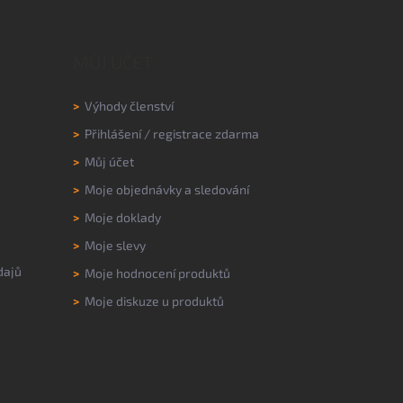
MŮJ ÚČET
>
Výhody členství
>
Přihlášení
/
registrace zdarma
>
Můj účet
>
Moje objednávky a sledování
>
Moje doklady
>
Moje slevy
dajů
>
Moje hodnocení produktů
>
Moje diskuze u produktů