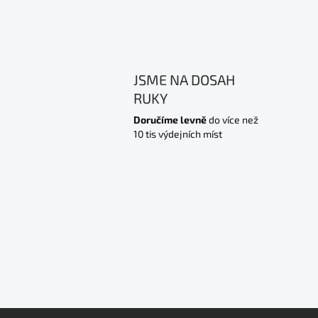
JSME NA DOSAH
RUKY
Doručíme levně
do více než
10 tis výdejních míst
Z