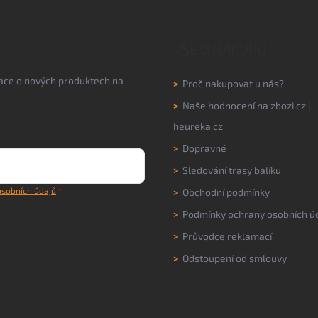
VŠE O NÁKUPU
mace o nových produktech na
>
Proč nakupovat u nás?
>
Naše hodnocení na
zbozi.cz
|
heureka.cz
>
Dopravné
>
Sledování trasy balíku
sobních údajů
>
Obchodní podmínky
>
Podmínky ochrany osobních ú
>
Průvodce reklamací
>
Odstoupení od smlouvy