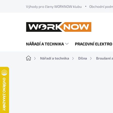
Přejít
Výhody pro členy WORKNOW klubu
Obchodní pod
na
obsah
NÁŘADÍ A TECHNIKA
PRACOVNÍ ELEKTRO
Domů
Nářadí a technika
Dílna
Broušení 