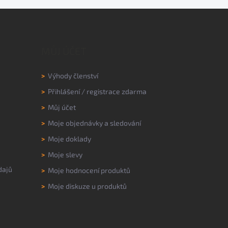
MŮJ ÚČET
>
Výhody členství
>
Přihlášení
/
registrace zdarma
>
Můj účet
>
Moje objednávky a sledování
>
Moje doklady
>
Moje slevy
dajů
>
Moje hodnocení produktů
>
Moje diskuze u produktů