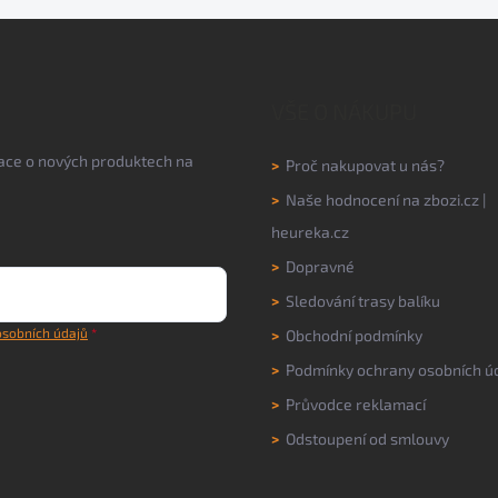
VŠE O NÁKUPU
mace o nových produktech na
>
Proč nakupovat u nás?
>
Naše hodnocení na
zbozi.cz
|
heureka.cz
>
Dopravné
>
Sledování trasy balíku
sobních údajů
>
Obchodní podmínky
>
Podmínky ochrany osobních ú
>
Průvodce reklamací
>
Odstoupení od smlouvy