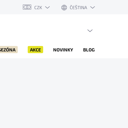
CZK
ČEŠTINA
PRÁZDNÝ KOŠÍK
NÁKUPNÍ
KOŠÍK
SEZÓNA
AKCE
NOVINKY
BLOG
ZNAČKY