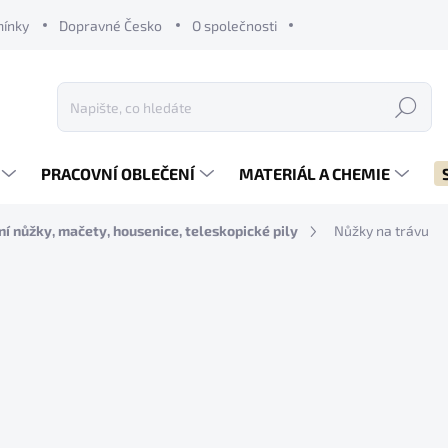
mínky
Dopravné Česko
O společnosti
Hledat
PRACOVNÍ OBLEČENÍ
MATERIÁL A CHEMIE
í nůžky, mačety, housenice, teleskopické pily
Nůžky na trávu