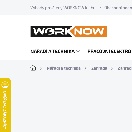
Přejít
Výhody pro členy WORKNOW klubu
Obchodní pod
na
obsah
NÁŘADÍ A TECHNIKA
PRACOVNÍ ELEKTRO
Domů
Nářadí a technika
Zahrada
Zahradn