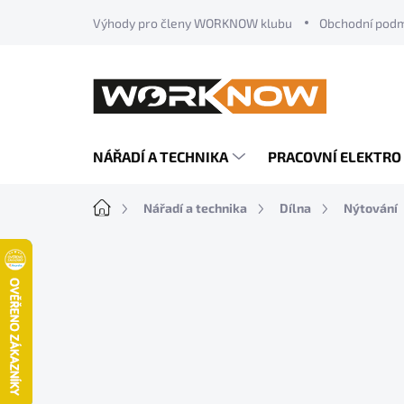
Přejít
Výhody pro členy WORKNOW klubu
Obchodní pod
na
obsah
NÁŘADÍ A TECHNIKA
PRACOVNÍ ELEKTRO
Domů
Nářadí a technika
Dílna
Nýtování