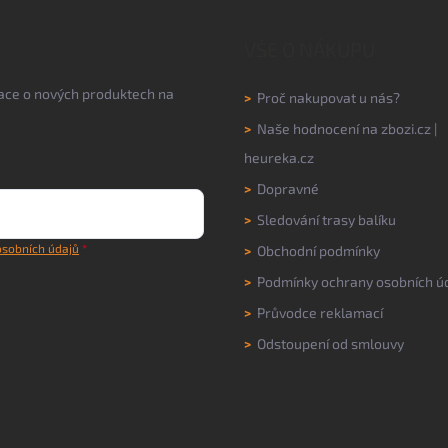
VŠE O NÁKUPU
mace o nových produktech na
>
Proč nakupovat u nás?
>
Naše hodnocení na
zbozi.cz
|
heureka.cz
>
Dopravné
>
Sledování trasy balíku
sobních údajů
>
Obchodní podmínky
>
Podmínky ochrany osobních ú
>
Průvodce reklamací
>
Odstoupení od smlouvy