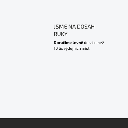
JSME NA DOSAH
RUKY
Doručíme levně
do více než
10 tis výdejních míst
Z
á