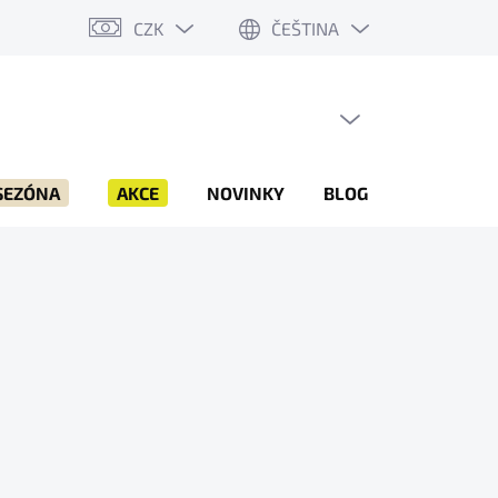
CZK
ČEŠTINA
PRÁZDNÝ KOŠÍK
NÁKUPNÍ
KOŠÍK
SEZÓNA
AKCE
NOVINKY
BLOG
ZNAČKY