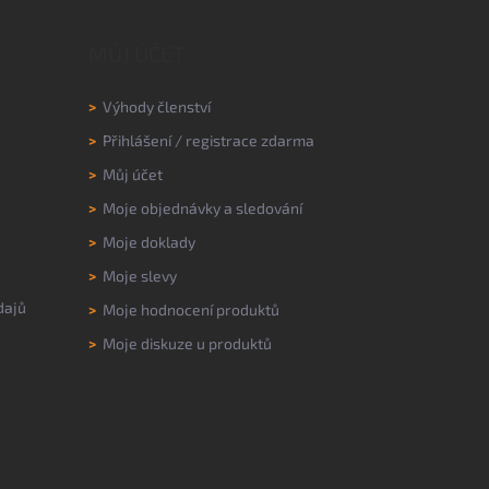
MŮJ ÚČET
>
Výhody členství
>
Přihlášení
/
registrace zdarma
>
Můj účet
>
Moje objednávky a sledování
>
Moje doklady
>
Moje slevy
dajů
>
Moje hodnocení produktů
>
Moje diskuze u produktů