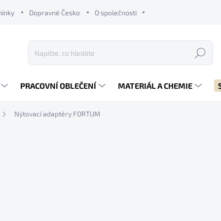
mínky
Dopravné Česko
O společnosti
Hledat
PRACOVNÍ OBLEČENÍ
MATERIÁL A CHEMIE
Nýtovací adaptéry FORTUM