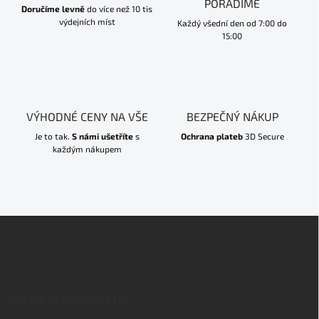
PORADÍME
Doručíme levně
do více než 10 tis
výdejních míst
Každý všední den od 7:00 do
15:00
VÝHODNÉ CENY NA VŠE
BEZPEČNÝ NÁKUP
Je to tak.
S námi ušetříte
s
Ochrana plateb
3D Secure
každým nákupem
Z
á
p
a
t
í
ODEBÍRAT NEWSLETTER