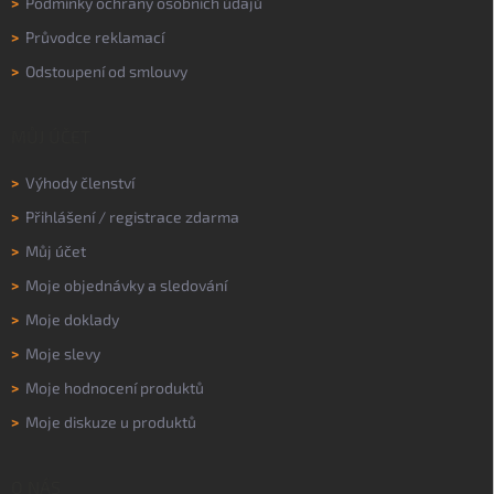
>
Podmínky ochrany osobních údajů
>
Průvodce reklamací
>
Odstoupení od smlouvy
MŮJ ÚČET
>
Výhody členství
>
Přihlášení
/
registrace zdarma
>
Můj účet
>
Moje objednávky a sledování
>
Moje doklady
>
Moje slevy
>
Moje hodnocení produktů
>
Moje diskuze u produktů
O NÁS