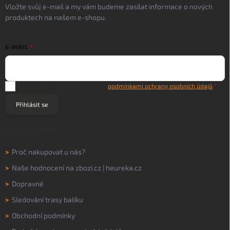
Vložte svůj e-mail a my vám budeme zasílat informace o nových
produktech na našem e-shopu.
E-MAIL
Vložením e-mailu souhlasíte s
podmínkami ochrany osobních údajů
Přihlásit se
VŠE O NÁKUPU
>
Proč nakupovat u nás?
>
Naše hodnocení na
zbozi.cz
|
heureka.cz
>
Dopravné
>
Sledování trasy balíku
>
Obchodní podmínky