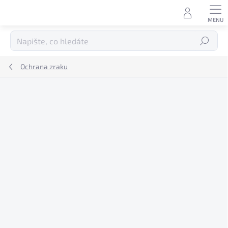
Přejít
na
obsah
Hledat
Ochrana zraku