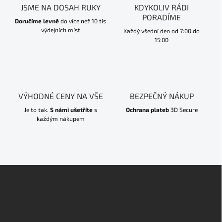
JSME NA DOSAH RUKY
KDYKOLIV RÁDI
PORADÍME
Doručíme levně
do více než 10 tis
výdejních míst
Každý všední den od 7:00 do
15:00
VÝHODNÉ CENY NA VŠE
BEZPEČNÝ NÁKUP
Je to tak.
S námi ušetříte
s
Ochrana plateb
3D Secure
každým nákupem
Z
á
p
a
t