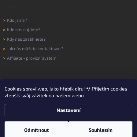
O NÁS
>
Kdo jsme?
>
Kde nás najdete?
>
Kdy nás zastihnete?
>
Jak nás můžete kontaktovat?
>
Affiliate - provizní systém
Cookies
spraví web, jako hřebík díru! 🍪 Přijetím cookies
zlepšíš svůj zážitek na našem webu
Nastavení
Copyright 2026
WORKNOW
. Všechna práva vyhrazena.
Upravit nastavení
cookies
Odmítnout
Souhlasím
Vytvořil Shoptet