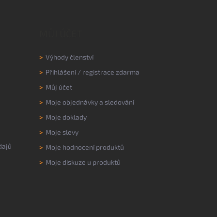
MŮJ ÚČET
>
Výhody členství
>
Přihlášení
/
registrace zdarma
>
Můj účet
>
Moje objednávky a sledování
>
Moje doklady
>
Moje slevy
dajů
>
Moje hodnocení produktů
>
Moje diskuze u produktů