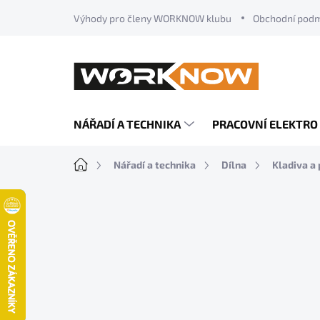
Přejít
Výhody pro členy WORKNOW klubu
Obchodní pod
na
obsah
NÁŘADÍ A TECHNIKA
PRACOVNÍ ELEKTRO
Domů
Nářadí a technika
Dílna
Kladiva a 