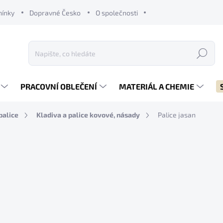
mínky
Dopravné Česko
O společnosti
Hledat
PRACOVNÍ OBLEČENÍ
MATERIÁL A CHEMIE
palice
Kladiva a palice kovové, násady
Palice jasan