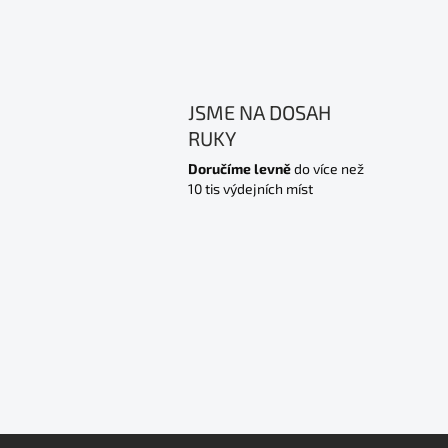
JSME NA DOSAH
RUKY
Doručíme levně
do více než
10 tis výdejních míst
Z