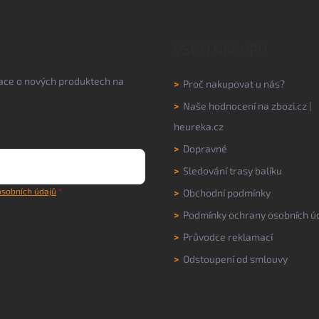
VŠE O NÁKUPU
mace o nových produktech na
>
Proč nakupovat u nás?
>
Naše hodnocení na
zbozi.cz
|
heureka.cz
>
Dopravné
>
Sledování trasy balíku
sobních údajů
>
Obchodní podmínky
>
Podmínky ochrany osobních ú
>
Průvodce reklamací
>
Odstoupení od smlouvy