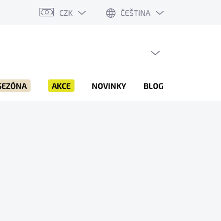
CZK
ČEŠTINA
PRÁZDNÝ KOŠÍK
NÁKUPNÍ
KOŠÍK
SEZÓNA
AKCE
NOVINKY
BLOG
ZNAČKY