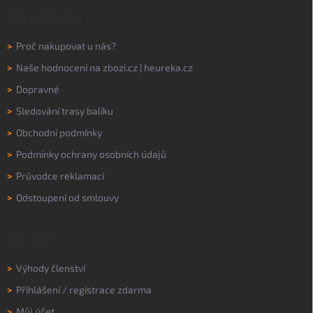
VŠE O NÁKUPU
>
Proč nakupovat u nás?
>
Naše hodnocení na
zbozi.cz
|
heureka.cz
>
Dopravné
>
Sledování trasy balíku
>
Obchodní podmínky
>
Podmínky ochrany osobních údajů
>
Průvodce reklamací
>
Odstoupení od smlouvy
MŮJ ÚČET
>
Výhody členství
>
Přihlášení
/
registrace zdarma
>
Můj účet