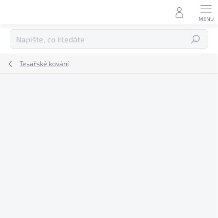
Přejít
na
obsah
Hledat
Tesařské kování