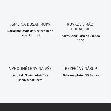
JSME NA DOSAH RUKY
KDYKOLIV RÁDI
PORADÍME
Doručíme levně
do více než 10 tis
výdejních míst
Každý všední den od 7:00 do
15:00
VÝHODNÉ CENY NA VŠE
BEZPEČNÝ NÁKUP
Je to tak.
S námi ušetříte
s
Ochrana plateb
3D Secure
každým nákupem
Z
á