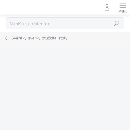
Přejít
na
obsah
Hledat
Svěráky, svěrky, ztužidla, stoly