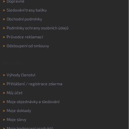
>
Dopravné
>
Sledování trasy balíku
>
Obchodní podmínky
>
Podmínky ochrany osobních údajů
>
Průvodce reklamací
>
Odstoupení od smlouvy
MŮJ ÚČET
>
Výhody členství
>
Přihlášení
/
registrace zdarma
>
Můj účet
>
Moje objednávky a sledování
>
Moje doklady
>
Moje slevy
>
Moje hodnocení produktů