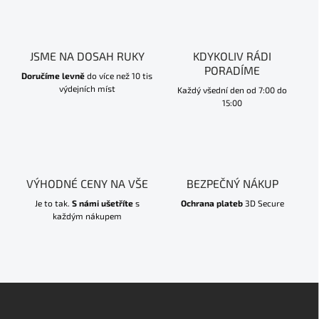
JSME NA DOSAH RUKY
KDYKOLIV RÁDI
PORADÍME
Doručíme levně
do více než 10 tis
výdejních míst
Každý všední den od 7:00 do
15:00
VÝHODNÉ CENY NA VŠE
BEZPEČNÝ NÁKUP
Je to tak.
S námi ušetříte
s
Ochrana plateb
3D Secure
každým nákupem
Z
á