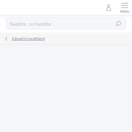
Přejít
na
obsah
Hledat
Vánoční osvětlení