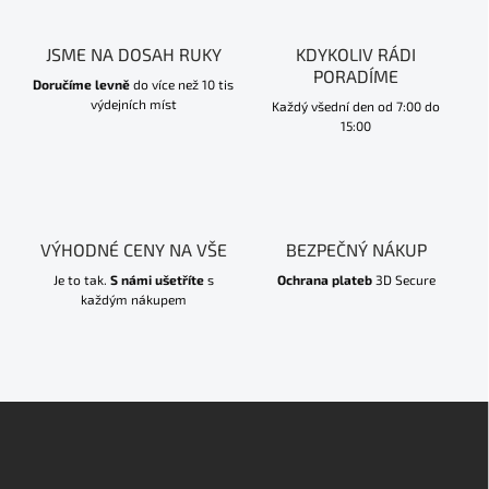
JSME NA DOSAH RUKY
KDYKOLIV RÁDI
PORADÍME
Doručíme levně
do více než 10 tis
výdejních míst
Každý všední den od 7:00 do
15:00
VÝHODNÉ CENY NA VŠE
BEZPEČNÝ NÁKUP
Je to tak.
S námi ušetříte
s
Ochrana plateb
3D Secure
každým nákupem
Z
á
p
a