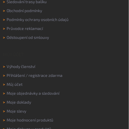
>
Sledování trasy balíku
>
Obchodní podmínky
>
Podmínky ochrany osobních údajů
>
Průvodce reklamací
>
Odstoupení od smlouvy
MŮJ ÚČET
>
Výhody členství
>
Přihlášení
/
registrace zdarma
>
Můj účet
>
Moje objednávky a sledování
>
Moje doklady
>
Moje slevy
>
Moje hodnocení produktů
>
Moje diskuze u produktů