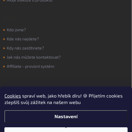
O NÁS
>
Kdo jsme?
>
Kde nás najdete?
>
Kdy nás zastihnete?
>
Jak nás můžete kontaktovat?
>
Affiliate - provizní systém
Cookies
spraví web, jako hřebík díru! 🍪 Přijetím cookies
zlepšíš svůj zážitek na našem webu
Nastavení
Copyright 2026
WORKNOW
. Všechna práva vyhrazena.
Upravit nastavení