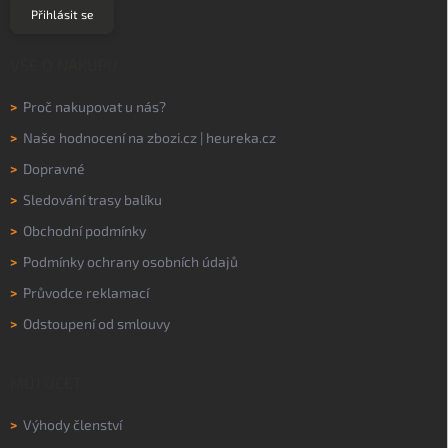
Přihlásit se
VŠE O NÁKUPU
>
Proč nakupovat u nás?
>
Naše hodnocení na
zbozi.cz
|
heureka.cz
>
Dopravné
>
Sledování trasy balíku
>
Obchodní podmínky
>
Podmínky ochrany osobních údajů
>
Průvodce reklamací
>
Odstoupení od smlouvy
MŮJ ÚČET
>
Výhody členství