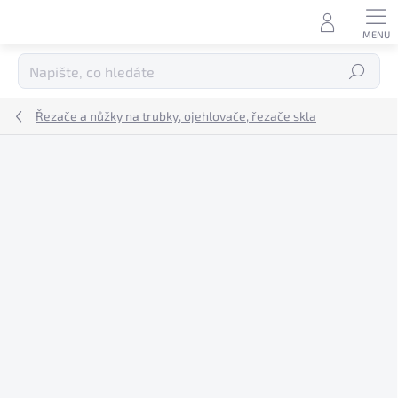
Přejít
na
obsah
Hledat
Řezače a nůžky na trubky, ojehlovače, řezače skla