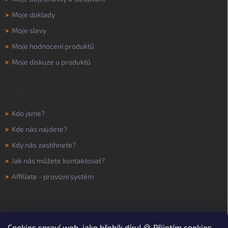
>
Moje doklady
>
Moje slevy
>
Moje hodnocení produktů
>
Moje diskuze u produktů
O NÁS
>
Kdo jsme?
>
Kde nás najdete?
>
Kdy nás zastihnete?
>
Jak nás můžete kontaktovat?
>
Affiliate - provizní systém
Cookies
spraví web, jako hřebík díru! 🍪 Přijetím cookies