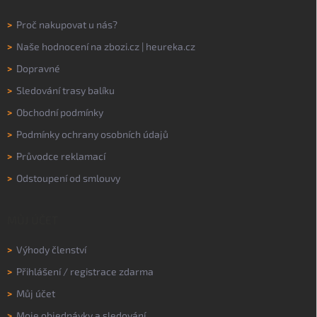
>
Proč nakupovat u nás?
>
Naše hodnocení na
zbozi.cz
|
heureka.cz
>
Dopravné
>
Sledování trasy balíku
>
Obchodní podmínky
>
Podmínky ochrany osobních údajů
>
Průvodce reklamací
>
Odstoupení od smlouvy
MŮJ ÚČET
>
Výhody členství
>
Přihlášení
/
registrace zdarma
>
Můj účet
>
Moje objednávky a sledování