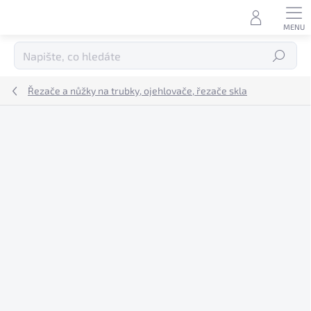
Přejít
na
obsah
Hledat
Řezače a nůžky na trubky, ojehlovače, řezače skla