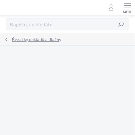
Přejít
na
obsah
Hledat
Řezačky obkladů a dlažby