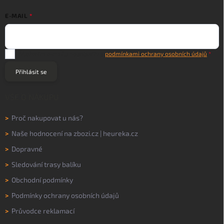
E-MAIL
Vložením e-mailu souhlasíte s
podmínkami ochrany osobních údajů
Přihlásit se
VŠE O NÁKUPU
>
Proč nakupovat u nás?
>
Naše hodnocení na
zbozi.cz
|
heureka.cz
>
Dopravné
>
Sledování trasy balíku
>
Obchodní podmínky
>
Podmínky ochrany osobních údajů
>
Průvodce reklamací