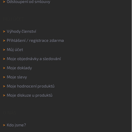
>
Odstoupení od smlouvy
MŮJ ÚČET
>
Výhody členství
>
Přihlášení
/
registrace zdarma
>
Můj účet
>
Moje objednávky a sledování
>
Moje doklady
>
Moje slevy
>
Moje hodnocení produktů
>
Moje diskuze u produktů
O NÁS
>
Kdo jsme?