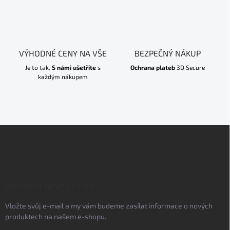
VÝHODNÉ CENY NA VŠE
BEZPEČNÝ NÁKUP
Je to tak.
S námi ušetříte
s
Ochrana plateb
3D Secure
každým nákupem
Z
á
p
a
t
í
ODEBÍRAT NEWSLETTER
Vložte svůj e-mail a my vám budeme zasílat informace o nových
produktech na našem e-shopu.