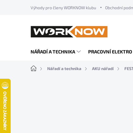
Přejít
Výhody pro členy WORKNOW klubu
Obchodní pod
na
obsah
NÁŘADÍ A TECHNIKA
PRACOVNÍ ELEKTRO
Domů
Nářadí a technika
AKU nářadí
FES