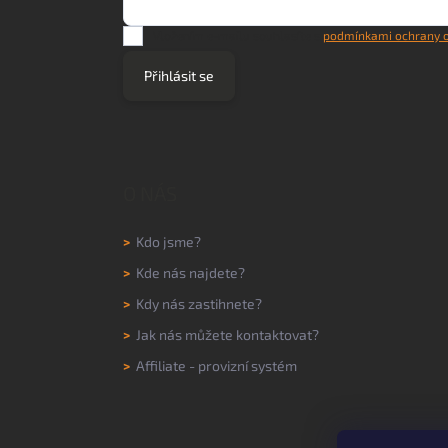
Vložením e-mailu souhlasíte s
podmínkami ochrany o
Přihlásit se
O NÁS
>
Kdo jsme?
>
Kde nás najdete?
>
Kdy nás zastihnete?
>
Jak nás můžete kontaktovat?
>
Affiliate - provizní systém