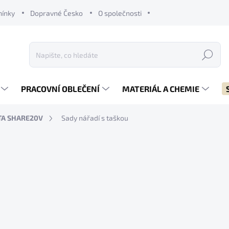
mínky
Dopravné Česko
O společnosti
Hledat
PRACOVNÍ OBLEČENÍ
MATERIÁL A CHEMIE
TA SHARE20V
Sady nářadí s taškou