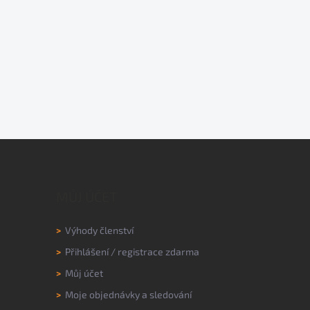
MŮJ ÚČET
>
Výhody členství
>
Přihlášení
/
registrace zdarma
>
Můj účet
>
Moje objednávky a sledování