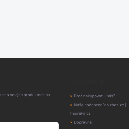
VŠE O NÁKUPU
mace o nových produktech na
>
Proč nakupovat u nás?
>
Naše hodnocení na
zbozi.cz
|
heureka.cz
>
Dopravné