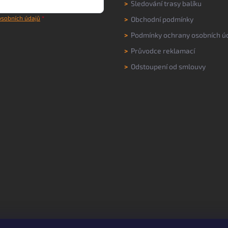
>
Sledování trasy balíku
sobních údajů
>
Obchodní podmínky
>
Podmínky ochrany osobních ú
>
Průvodce reklamací
>
Odstoupení od smlouvy