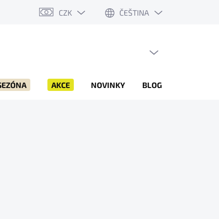
CZK
ČEŠTINA
PRÁZDNÝ KOŠÍK
NÁKUPNÍ
KOŠÍK
SEZÓNA
AKCE
NOVINKY
BLOG
ZNAČKY