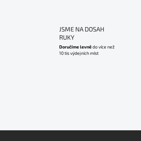
JSME NA DOSAH
RUKY
Doručíme levně
do více než
10 tis výdejních míst
Z
á