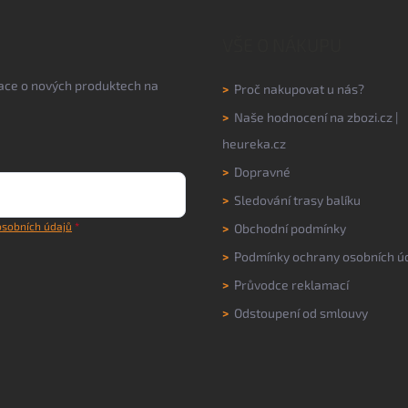
VŠE O NÁKUPU
mace o nových produktech na
>
Proč nakupovat u nás?
>
Naše hodnocení na
zbozi.cz
|
heureka.cz
>
Dopravné
>
Sledování trasy balíku
sobních údajů
>
Obchodní podmínky
>
Podmínky ochrany osobních ú
>
Průvodce reklamací
>
Odstoupení od smlouvy