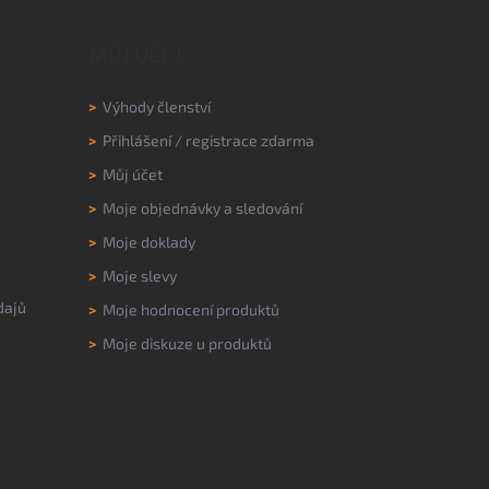
MŮJ ÚČET
>
Výhody členství
>
Přihlášení
/
registrace zdarma
>
Můj účet
>
Moje objednávky a sledování
>
Moje doklady
>
Moje slevy
dajů
>
Moje hodnocení produktů
>
Moje diskuze u produktů