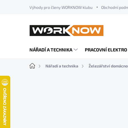
Přejít
Výhody pro členy WORKNOW klubu
Obchodní pod
na
obsah
NÁŘADÍ A TECHNIKA
PRACOVNÍ ELEKTRO
Domů
Nářadí a technika
Železářství domácno