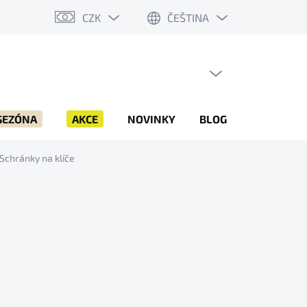
CZK
ČEŠTINA
PRÁZDNÝ KOŠÍK
NÁKUPNÍ
KOŠÍK
SEZÓNA
AKCE
NOVINKY
BLOG
ZNAČKY
Schránky na klíče