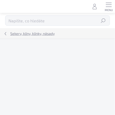
Přejít
na
obsah
Hledat
Sekery, klíny, klínky, násady