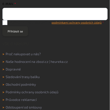
E-MAIL
Vložením e-mailu souhlasíte s
podmínkami ochrany osobních údajů
Přihlásit se
VŠE O NÁKUPU
>
Proč nakupovat u nás?
>
Naše hodnocení na
zbozi.cz
|
heureka.cz
>
Dopravné
>
Sledování trasy balíku
>
Obchodní podmínky
>
Podmínky ochrany osobních údajů
>
Průvodce reklamací
>
Odstoupení od smlouvy