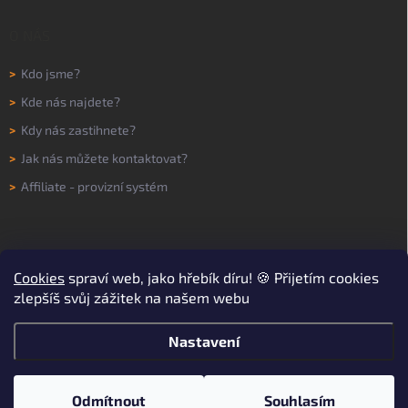
O NÁS
>
Kdo jsme?
>
Kde nás najdete?
>
Kdy nás zastihnete?
>
Jak nás můžete kontaktovat?
>
Affiliate - provizní systém
Cookies
spraví web, jako hřebík díru! 🍪 Přijetím cookies
zlepšíš svůj zážitek na našem webu
Nastavení
Copyright 2026
WORKNOW
. Všechna práva vyhrazena.
Upravit nastavení
cookies
Odmítnout
Souhlasím