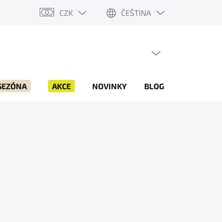
CZK
ČEŠTINA
PRÁZDNÝ KOŠÍK
NÁKUPNÍ
KOŠÍK
SEZÓNA
AKCE
NOVINKY
BLOG
ZNAČKY