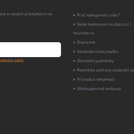
VŠE O NÁKUPU
mace o nových produktech na
>
Proč nakupovat u nás?
>
Naše hodnocení na
zbozi.cz
|
heureka.cz
>
Dopravné
>
Sledování trasy balíku
sobních údajů
>
Obchodní podmínky
>
Podmínky ochrany osobních ú
>
Průvodce reklamací
>
Odstoupení od smlouvy