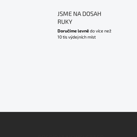
JSME NA DOSAH
RUKY
Doručíme levně
do více než
10 tis výdejních míst
Z
á
p
a