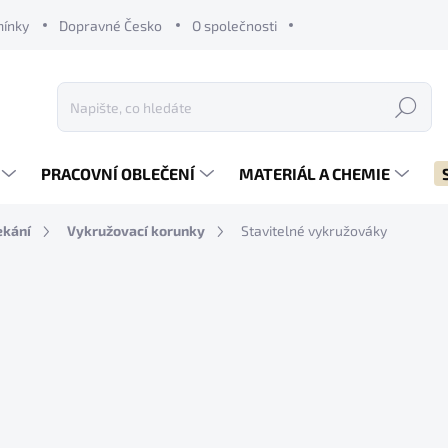
mínky
Dopravné Česko
O společnosti
Hledat
PRACOVNÍ OBLEČENÍ
MATERIÁL A CHEMIE
ekání
Vykružovací korunky
Stavitelné vykružováky