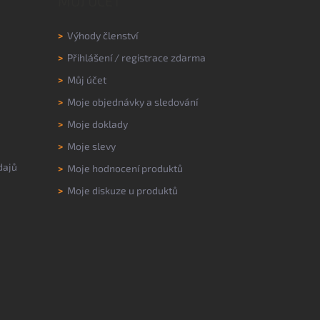
MŮJ ÚČET
>
Výhody členství
>
Přihlášení
/
registrace zdarma
>
Můj účet
>
Moje objednávky a sledování
>
Moje doklady
>
Moje slevy
dajů
>
Moje hodnocení produktů
>
Moje diskuze u produktů