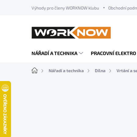
Přejít
Výhody pro členy WORKNOW klubu
Obchodní pod
na
obsah
NÁŘADÍ A TECHNIKA
PRACOVNÍ ELEKTRO
Domů
Nářadí a technika
Dílna
Vrtání a s