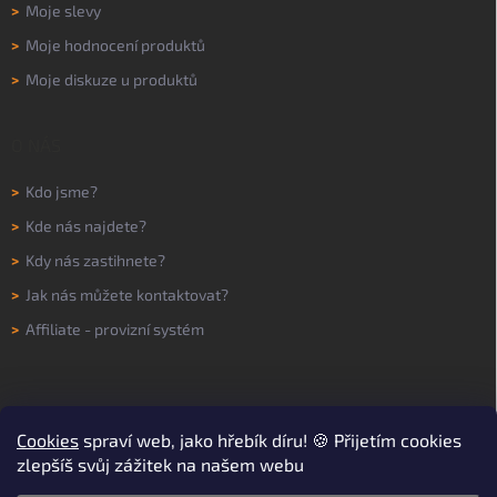
>
Moje slevy
>
Moje hodnocení produktů
>
Moje diskuze u produktů
O NÁS
>
Kdo jsme?
>
Kde nás najdete?
>
Kdy nás zastihnete?
>
Jak nás můžete kontaktovat?
>
Affiliate - provizní systém
Cookies
spraví web, jako hřebík díru! 🍪 Přijetím cookies
zlepšíš svůj zážitek na našem webu