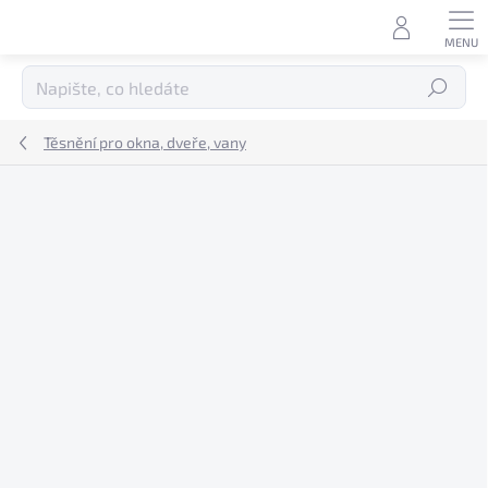
Přejít
na
obsah
Hledat
Těsnění pro okna, dveře, vany