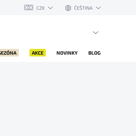
CZK
ČEŠTINA
PRÁZDNÝ KOŠÍK
NÁKUPNÍ
KOŠÍK
SEZÓNA
AKCE
NOVINKY
BLOG
ZNAČKY