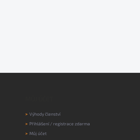
MŮJ ÚČET
>
Výhody členství
>
Přihlášení
/
registrace zdarma
>
Můj účet