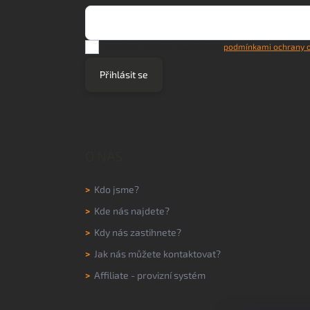
Vložením e-mailu souhlasíte s
podmínkami ochrany o
Přihlásit se
O NÁS
>
Kdo jsme?
>
Kde nás najdete?
>
Kdy nás zastihnete?
>
Jak nás můžete kontaktovat?
>
Affiliate - provizní systém