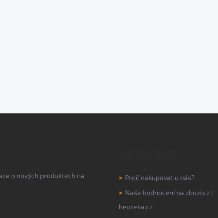
VŠE O NÁKUPU
mace o nových produktech na
>
Proč nakupovat u nás?
>
Naše hodnocení na
zbozi.cz
|
heureka.cz