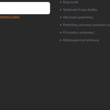
>
Dopravné
>
Sledování trasy balíku
sobních údajů
>
Obchodní podmínky
>
Podmínky ochrany osobních ú
>
Průvodce reklamací
>
Odstoupení od smlouvy