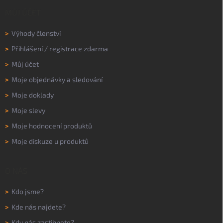
MŮJ ÚČET
>
Výhody členství
>
Přihlášení
/
registrace zdarma
>
Můj účet
>
Moje objednávky a sledování
>
Moje doklady
>
Moje slevy
>
Moje hodnocení produktů
>
Moje diskuze u produktů
O NÁS
>
Kdo jsme?
>
Kde nás najdete?
>
Kdy nás zastihnete?