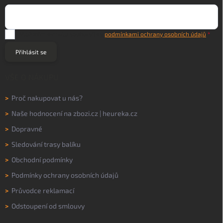
Vložením e-mailu souhlasíte s
podmínkami ochrany osobních údajů
Přihlásit se
VŠE O NÁKUPU
>
Proč nakupovat u nás?
>
Naše hodnocení na
zbozi.cz
|
heureka.cz
>
Dopravné
>
Sledování trasy balíku
>
Obchodní podmínky
>
Podmínky ochrany osobních údajů
>
Průvodce reklamací
>
Odstoupení od smlouvy