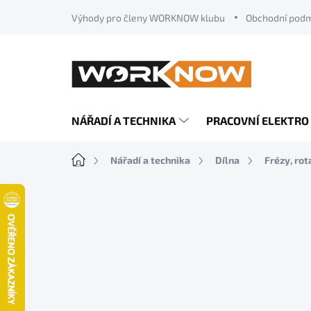
Přejít
Výhody pro členy WORKNOW klubu
Obchodní pod
na
obsah
NÁŘADÍ A TECHNIKA
PRACOVNÍ ELEKTRO
Domů
Nářadí a technika
Dílna
Frézy, rot