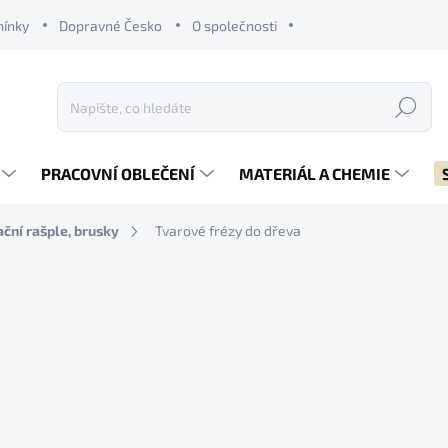
mínky
Dopravné Česko
O společnosti
Hledat
PRACOVNÍ OBLEČENÍ
MATERIÁL A CHEMIE
ační rašple, brusky
Tvarové frézy do dřeva