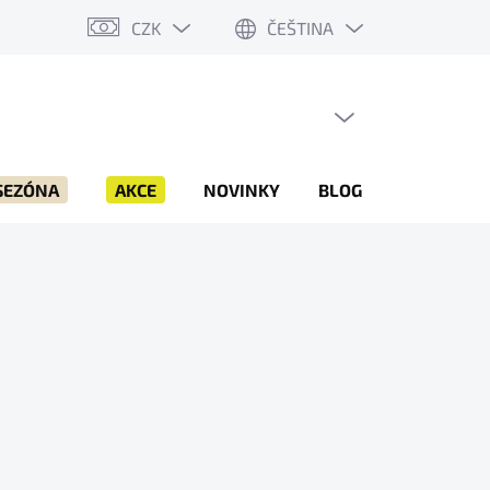
CZK
ČEŠTINA
PRÁZDNÝ KOŠÍK
NÁKUPNÍ
KOŠÍK
SEZÓNA
AKCE
NOVINKY
BLOG
ZNAČKY