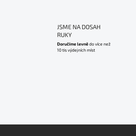
JSME NA DOSAH
RUKY
Doručíme levně
do více než
10 tis výdejních míst
Z
á