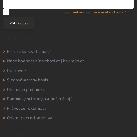
Vložením e-mailu souhlasíte s
podmínkami ochrany osobních údajů
Přihlásit se
VŠE O NÁKUPU
>
Proč nakupovat u nás?
>
Naše hodnocení na
zbozi.cz
|
heureka.cz
>
Dopravné
>
Sledování trasy balíku
>
Obchodní podmínky
>
Podmínky ochrany osobních údajů
>
Průvodce reklamací
>
Odstoupení od smlouvy
MŮJ ÚČET