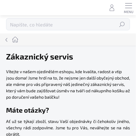
Přejít
na
obsah
Hledat
Domů
Zákaznický servis
V
ítejte v našem ojedinělém eshopu, kde kvalita, radost a vtip
jsou doma! Jsme hrdí na to, že nejsme jen další obyčejný obchod,
ale máme pro vás připravený náš jedinečný zákaznický servis,
který vám bude zajišťovat úsměv na tváři od nákupního košíku až
po doručení vašeho balíčku!
Máte otázky?
Ať už se týkají zboží, stavu Vaší objednávky či čehokoliv jiného,
všechny rádi zodpovíme. Jsme tu pro Vás, neváhejte se na nás
obrátit.