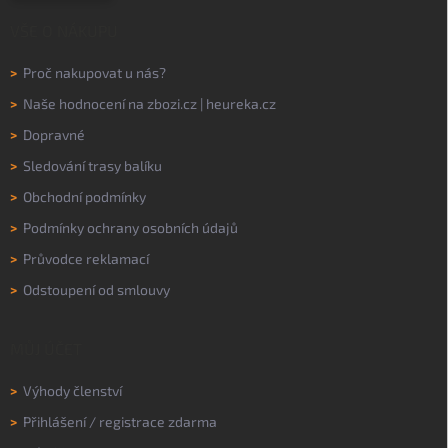
VŠE O NÁKUPU
>
Proč nakupovat u nás?
>
Naše hodnocení na
zbozi.cz
|
heureka.cz
>
Dopravné
>
Sledování trasy balíku
>
Obchodní podmínky
>
Podmínky ochrany osobních údajů
>
Průvodce reklamací
>
Odstoupení od smlouvy
MŮJ ÚČET
>
Výhody členství
>
Přihlášení
/
registrace zdarma