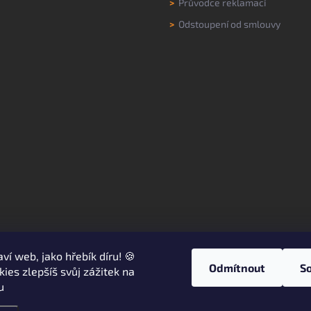
>
Průvodce reklamací
>
Odstoupení od smlouvy
aví web, jako hřebík díru! 🍪
Odmítnout
S
kies zlepšíš svůj zážitek na
u