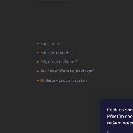
O NÁS
>
Kdo jsme?
>
Kde nás najdete?
>
Kdy nás zastihnete?
>
Jak nás můžete kontaktovat?
>
Affiliate - provizní systém
Cookies
spr
Přijetím coo
našem web