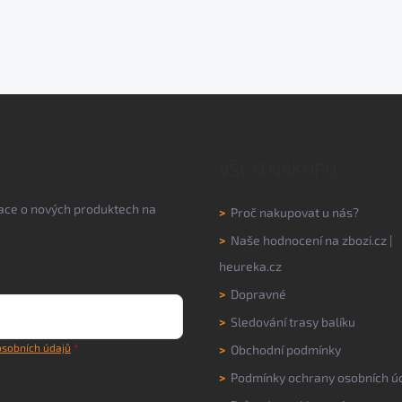
VŠE O NÁKUPU
mace o nových produktech na
>
Proč nakupovat u nás?
>
Naše hodnocení na
zbozi.cz
|
heureka.cz
>
Dopravné
>
Sledování trasy balíku
sobních údajů
>
Obchodní podmínky
>
Podmínky ochrany osobních ú