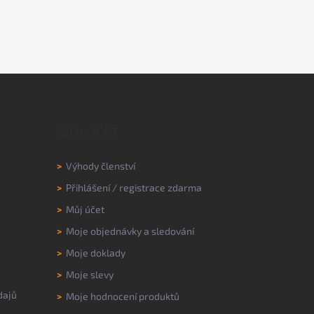
MŮJ ÚČET
>
Výhody členství
>
Přihlášení
/
registrace zdarma
>
Můj účet
>
Moje objednávky a sledování
>
Moje doklady
>
Moje slevy
dajů
>
Moje hodnocení produktů