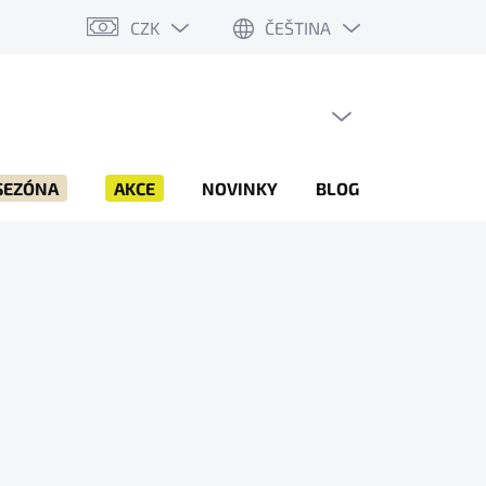
CZK
ČEŠTINA
PRÁZDNÝ KOŠÍK
NÁKUPNÍ
KOŠÍK
SEZÓNA
AKCE
NOVINKY
BLOG
ZNAČKY