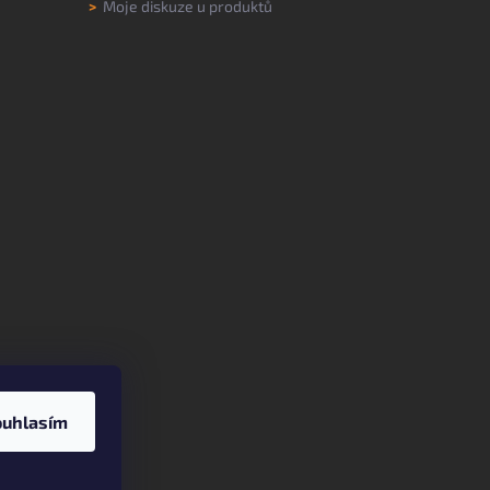
>
Moje diskuze u produktů
ouhlasím