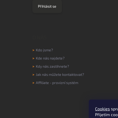
Přihlásit se
O NÁS
>
Kdo jsme?
>
Kde nás najdete?
>
Kdy nás zastihnete?
>
Jak nás můžete kontaktovat?
>
Affiliate - provizní systém
Cookies
spr
Přijetím coo