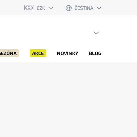
CZK
ČEŠTINA
PRÁZDNÝ KOŠÍK
NÁKUPNÍ
KOŠÍK
SEZÓNA
AKCE
NOVINKY
BLOG
ZNAČKY