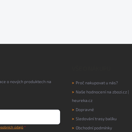
VŠE O NÁKUPU
mace o nových produktech na
>
Proč nakupovat u nás?
>
Naše hodnocení na
zbozi.cz
|
heureka.cz
>
Dopravné
>
Sledování trasy balíku
sobních údajů
>
Obchodní podmínky