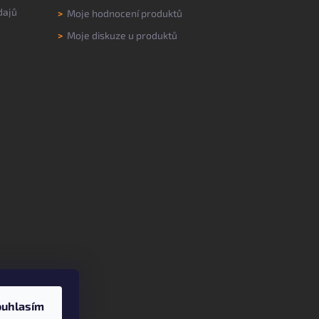
dajů
>
Moje hodnocení produktů
>
Moje diskuze u produktů
ouhlasím