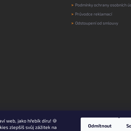
>
Podmínky ochrany osobních ú
>
Průvodce reklamací
>
Odstoupení od smlouvy
aví web, jako hřebík díru! 🍪
Odmítnout
S
kies zlepšíš svůj zážitek na