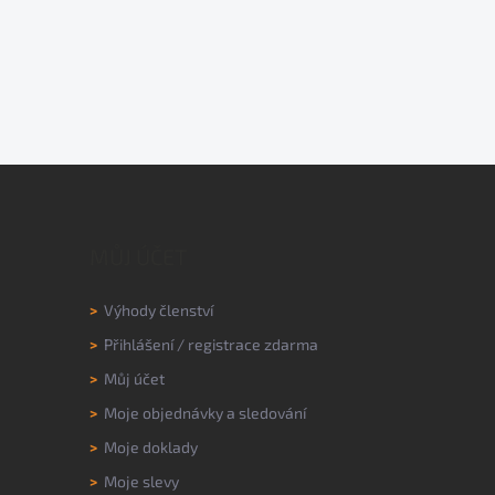
MŮJ ÚČET
>
Výhody členství
>
Přihlášení
/
registrace zdarma
>
Můj účet
>
Moje objednávky a sledování
>
Moje doklady
>
Moje slevy