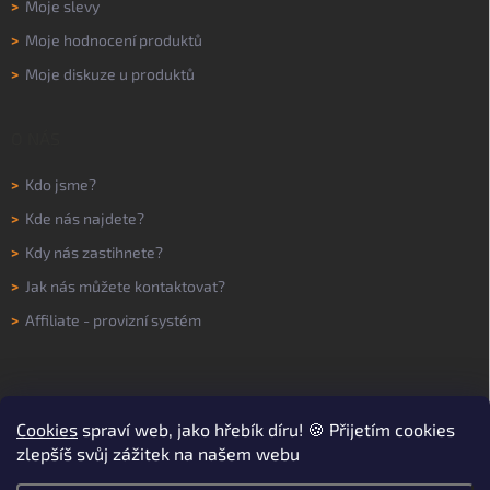
>
Moje slevy
>
Moje hodnocení produktů
>
Moje diskuze u produktů
O NÁS
>
Kdo jsme?
>
Kde nás najdete?
>
Kdy nás zastihnete?
>
Jak nás můžete kontaktovat?
>
Affiliate - provizní systém
Cookies
spraví web, jako hřebík díru! 🍪 Přijetím cookies
zlepšíš svůj zážitek na našem webu