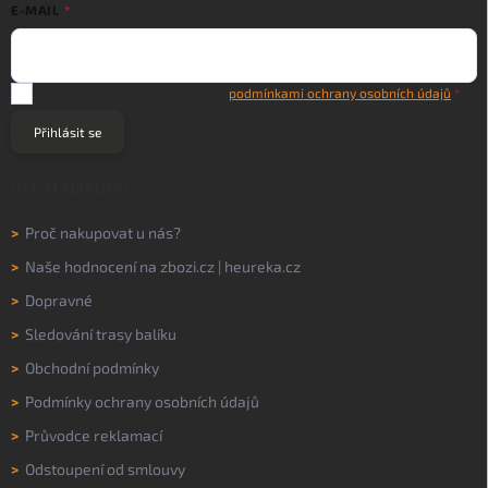
E-MAIL
Vložením e-mailu souhlasíte s
podmínkami ochrany osobních údajů
Přihlásit se
VŠE O NÁKUPU
>
Proč nakupovat u nás?
>
Naše hodnocení na
zbozi.cz
|
heureka.cz
>
Dopravné
>
Sledování trasy balíku
>
Obchodní podmínky
>
Podmínky ochrany osobních údajů
>
Průvodce reklamací
>
Odstoupení od smlouvy