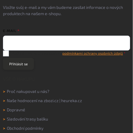
Vložte svůj e-mail a my vám budeme zasílat informace o nových
produktech na našem e-shopu.
E-MAIL
Vložením e-mailu souhlasíte s
podmínkami ochrany osobních údajů
Přihlásit se
VŠE O NÁKUPU
>
Proč nakupovat u nás?
>
Naše hodnocení na
zbozi.cz
|
heureka.cz
>
Dopravné
>
Sledování trasy balíku
>
Obchodní podmínky