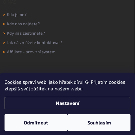
O NÁS
>
Kdo jsme?
>
Kde nás najdete?
>
Kdy nás zastihnete?
>
Jak nás můžete kontaktovat?
>
Affiliate - provizní systém
Cookies
spraví web, jako hřebík díru! 🍪 Přijetím cookies
zlepšíš svůj zážitek na našem webu
Nastavení
Copyright 2026
WORKNOW
. Všechna práva vyhrazena.
Upravit nastavení
cookies
Odmítnout
Souhlasím
Vytvořil Shoptet