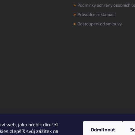
>
Podmínky ochrany osobních ú
>
Průvodce reklamací
>
Odstoupení od smlouvy
aví web, jako hřebík díru! 🍪
Odmítnout
S
kies zlepšíš svůj zážitek na