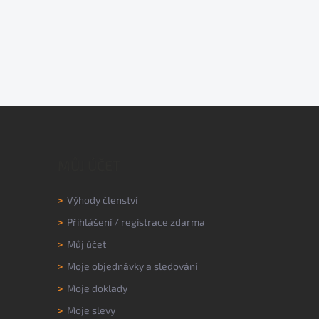
MŮJ ÚČET
>
Výhody členství
>
Přihlášení
/
registrace zdarma
>
Můj účet
>
Moje objednávky a sledování
>
Moje doklady
>
Moje slevy