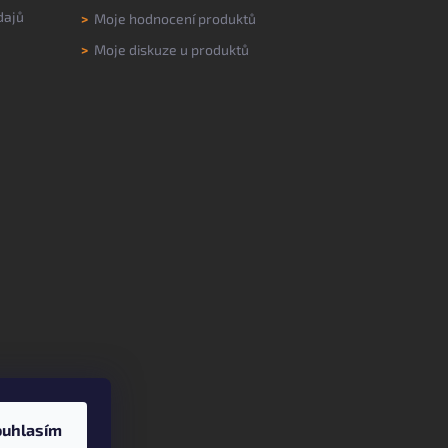
dajů
>
Moje hodnocení produktů
>
Moje diskuze u produktů
ouhlasím