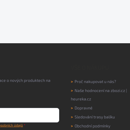
VŠE O NÁKUPU
mace o nových produktech na
>
Proč nakupovat u nás?
>
Naše hodnocení na
zbozi.cz
|
heureka.cz
>
Dopravné
>
Sledování trasy balíku
sobních údajů
>
Obchodní podmínky