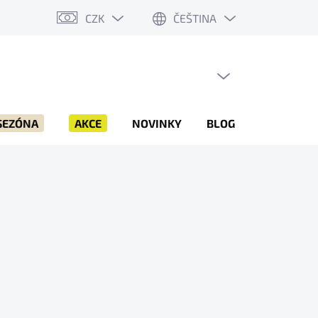
CZK
ČEŠTINA
PRÁZDNÝ KOŠÍK
NÁKUPNÍ
KOŠÍK
SEZÓNA
AKCE
NOVINKY
BLOG
ZNAČKY