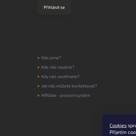
Přihlásit se
O NÁS
>
Kdo jsme?
>
Kde nás najdete?
>
Kdy nás zastihnete?
>
Jak nás můžete kontaktovat?
>
Affiliate - provizní systém
Cookies
spr
Přijetím coo