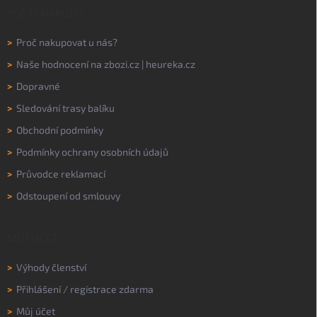
VŠE O NÁKUPU
>
Proč nakupovat u nás?
>
Naše hodnocení na
zbozi.cz
|
heureka.cz
>
Dopravné
>
Sledování trasy balíku
>
Obchodní podmínky
>
Podmínky ochrany osobních údajů
>
Průvodce reklamací
>
Odstoupení od smlouvy
MŮJ ÚČET
>
Výhody členství
>
Přihlášení
/
registrace zdarma
>
Můj účet