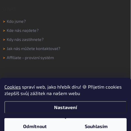
O NÁS
>
Kdo jsme?
>
Kde nás najdete?
>
Kdy nás zastihnete?
>
Jak nás můžete kontaktovat?
>
Affiliate - provizní systém
Cookies
spraví web, jako hřebík díru! 🍪 Přijetím cookies
zlepšíš svůj zážitek na našem webu
Nastavení
Copyright 2026
WORKNOW
. Všechna práva vyhrazena.
Upravit nastavení
cookies
Odmítnout
Souhlasím