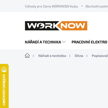
Přejít
Výhody pro členy WORKNOW klubu
Obchodní pod
na
obsah
NÁŘADÍ A TECHNIKA
PRACOVNÍ ELEKTRO
Domů
Nářadí a technika
Dílna
Popisovač