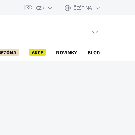
CZK
ČEŠTINA
PRÁZDNÝ KOŠÍK
NÁKUPNÍ
KOŠÍK
SEZÓNA
AKCE
NOVINKY
BLOG
ZNAČKY