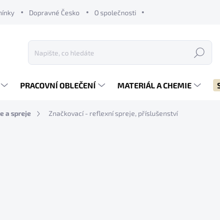
mínky
Dopravné Česko
O společnosti
Hledat
PRACOVNÍ OBLEČENÍ
MATERIÁL A CHEMIE
e a spreje
Značkovací - reflexní spreje, příslušenství