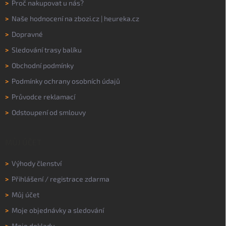
>
Proč nakupovat u nás?
>
Naše hodnocení na
zbozi.cz
|
heureka.cz
>
Dopravné
>
Sledování trasy balíku
>
Obchodní podmínky
>
Podmínky ochrany osobních údajů
>
Průvodce reklamací
>
Odstoupení od smlouvy
MŮJ ÚČET
>
Výhody členství
>
Přihlášení
/
registrace zdarma
>
Můj účet
>
Moje objednávky a sledování
>
Moje doklady