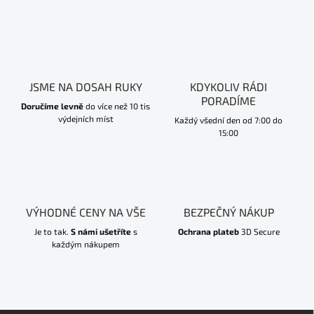
JSME NA DOSAH RUKY
KDYKOLIV RÁDI
PORADÍME
Doručíme levně
do více než 10 tis
výdejních míst
Každý všední den od 7:00 do
15:00
VÝHODNÉ CENY NA VŠE
BEZPEČNÝ NÁKUP
Je to tak.
S námi ušetříte
s
Ochrana plateb
3D Secure
každým nákupem