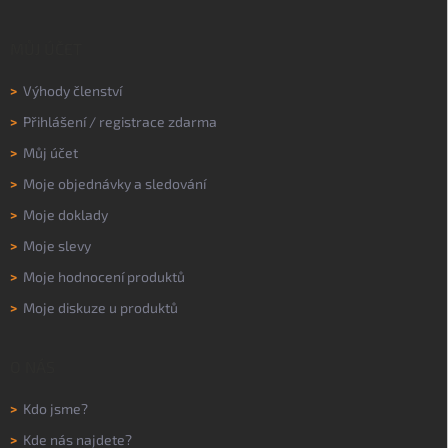
MŮJ ÚČET
>
Výhody členství
>
Přihlášení
/
registrace zdarma
>
Můj účet
>
Moje objednávky a sledování
>
Moje doklady
>
Moje slevy
>
Moje hodnocení produktů
>
Moje diskuze u produktů
O NÁS
>
Kdo jsme?
>
Kde nás najdete?