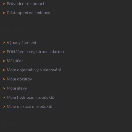
>
Průvodce reklamací
>
Odstoupení od smlouvy
MŮJ ÚČET
>
Výhody členství
>
Přihlášení
/
registrace zdarma
>
Můj účet
>
Moje objednávky a sledování
>
Moje doklady
>
Moje slevy
>
Moje hodnocení produktů
>
Moje diskuze u produktů
O NÁS