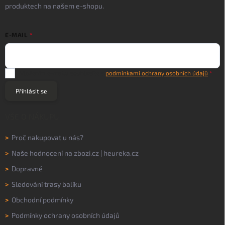
produktech na našem e-shopu.
E-MAIL
Vložením e-mailu souhlasíte s
podmínkami ochrany osobních údajů
Přihlásit se
VŠE O NÁKUPU
>
Proč nakupovat u nás?
>
Naše hodnocení na
zbozi.cz
|
heureka.cz
>
Dopravné
>
Sledování trasy balíku
>
Obchodní podmínky
>
Podmínky ochrany osobních údajů