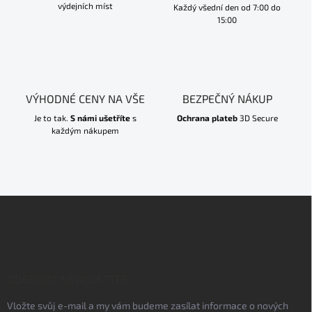
výdejních míst
Každý všední den od 7:00 do
15:00
VÝHODNÉ CENY NA VŠE
BEZPEČNÝ NÁKUP
Je to tak.
S námi ušetříte
s
Ochrana plateb
3D Secure
každým nákupem
Z
á
p
a
t
í
ODEBÍRAT NEWSLETTER
Vložte svůj e-mail a my vám budeme zasílat informace o nových