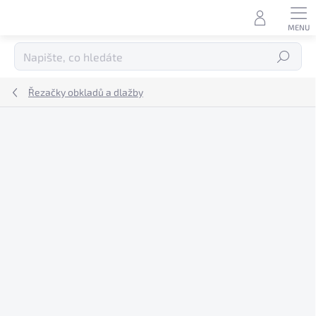
Přejít
na
obsah
Hledat
Řezačky obkladů a dlažby