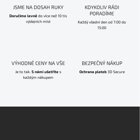
JSME NA DOSAH RUKY
KDYKOLIV RÁDI
PORADÍME
Doručíme levně
do více než 10 tis
výdejních míst
Každý všední den od 7:00 do
15:00
VÝHODNÉ CENY NA VŠE
BEZPEČNÝ NÁKUP
Je to tak.
S námi ušetříte
s
Ochrana plateb
3D Secure
každým nákupem
Z
á
p
a
t