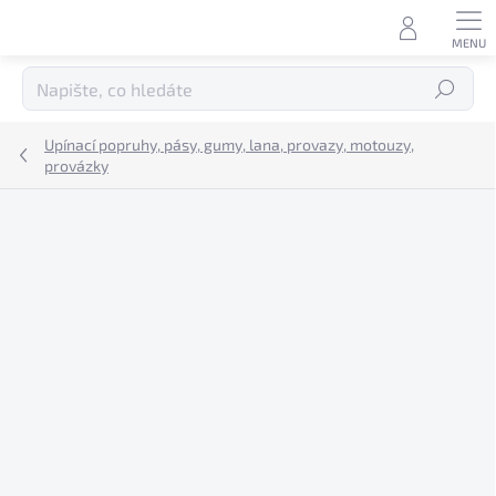
Přejít
na
obsah
Hledat
Upínací popruhy, pásy, gumy, lana, provazy, motouzy,
provázky