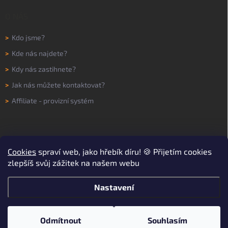
O NÁS
>
Kdo jsme?
>
Kde nás najdete?
>
Kdy nás zastihnete?
>
Jak nás můžete kontaktovat?
>
Affiliate - provizní systém
Cookies
spraví web, jako hřebík díru! 🍪 Přijetím cookies
zlepšíš svůj zážitek na našem webu
Nastavení
Copyright 2026
WORKNOW
. Všechna práva vyhrazena.
Upravit nastavení
cookies
Odmítnout
Souhlasím