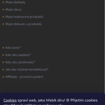
>
Moje doklady
>
Moje slevy
>
Moje hodnocení produktů
>
Moje diskuze u produktů
O NÁS
>
Kdo jsme?
>
Kde nás najdete?
>
Kdy nás zastihnete?
>
Jak nás můžete kontaktovat?
>
Affiliate - provizní systém
Cookies
spraví web, jako hřebík díru! 🍪 Přijetím cookies