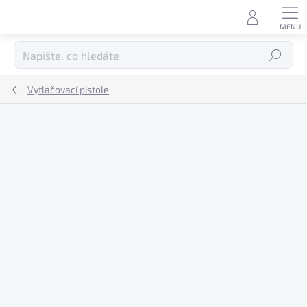
Přejít
na
obsah
Hledat
Vytlačovací pistole