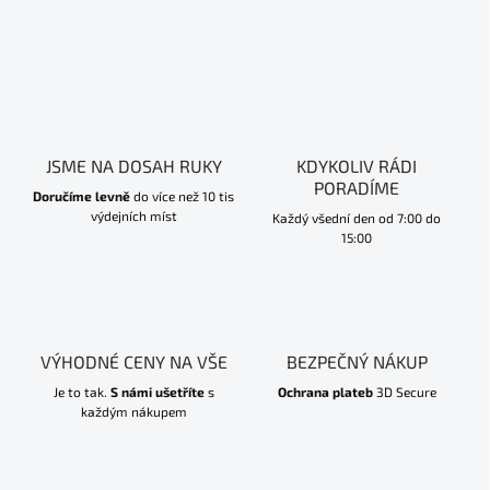
JSME NA DOSAH RUKY
KDYKOLIV RÁDI
PORADÍME
Doručíme levně
do více než 10 tis
výdejních míst
Každý všední den od 7:00 do
15:00
VÝHODNÉ CENY NA VŠE
BEZPEČNÝ NÁKUP
Je to tak.
S námi ušetříte
s
Ochrana plateb
3D Secure
každým nákupem