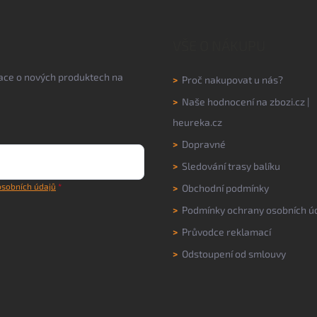
VŠE O NÁKUPU
mace o nových produktech na
>
Proč nakupovat u nás?
>
Naše hodnocení na
zbozi.cz
|
heureka.cz
>
Dopravné
>
Sledování trasy balíku
sobních údajů
>
Obchodní podmínky
>
Podmínky ochrany osobních ú
>
Průvodce reklamací
>
Odstoupení od smlouvy