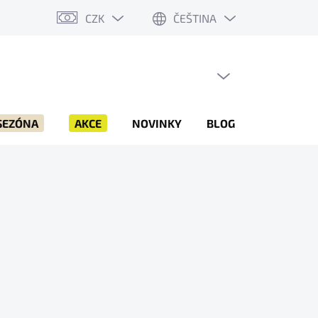
CZK
ČEŠTINA
PRÁZDNÝ KOŠÍK
NÁKUPNÍ
KOŠÍK
SEZÓNA
AKCE
NOVINKY
BLOG
ZNAČKY