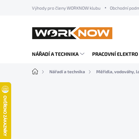
Přejít
Výhody pro členy WORKNOW klubu
Obchodní pod
na
obsah
NÁŘADÍ A TECHNIKA
PRACOVNÍ ELEKTRO
Domů
Nářadí a technika
Měřidla, vodováhy, l