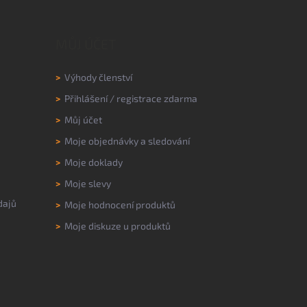
MŮJ ÚČET
>
Výhody členství
>
Přihlášení
/
registrace zdarma
>
Můj účet
>
Moje objednávky a sledování
>
Moje doklady
>
Moje slevy
dajů
>
Moje hodnocení produktů
>
Moje diskuze u produktů