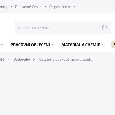
mínky
Dopravné Česko
O společnosti
Hledat
PRACOVNÍ OBLEČENÍ
MATERIÁL A CHEMIE
atě
Vodováhy
Ostatní (sloupkové, na provázek,..)