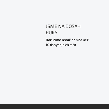
JSME NA DOSAH
RUKY
Doručíme levně
do více než
10 tis výdejních míst
Z