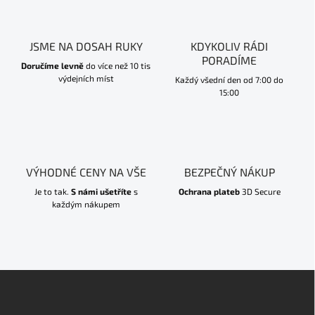
JSME NA DOSAH RUKY
KDYKOLIV RÁDI
PORADÍME
Doručíme levně
do více než 10 tis
výdejních míst
Každý všední den od 7:00 do
15:00
VÝHODNÉ CENY NA VŠE
BEZPEČNÝ NÁKUP
Je to tak.
S námi ušetříte
s
Ochrana plateb
3D Secure
každým nákupem
Z
á
p