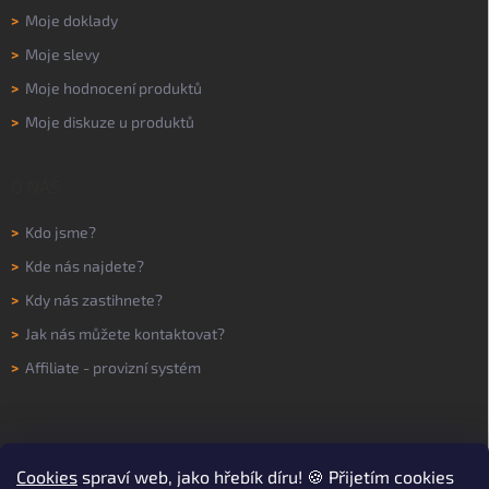
>
Moje doklady
>
Moje slevy
>
Moje hodnocení produktů
>
Moje diskuze u produktů
O NÁS
>
Kdo jsme?
>
Kde nás najdete?
>
Kdy nás zastihnete?
>
Jak nás můžete kontaktovat?
>
Affiliate - provizní systém
Cookies
spraví web, jako hřebík díru! 🍪 Přijetím cookies