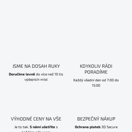
JSME NA DOSAH RUKY
KDYKOLIV RÁDI
PORADÍME
Doručíme levně
do více než 10 tis
výdejních míst
Každý všední den od 7:00 do
15:00
VÝHODNÉ CENY NA VŠE
BEZPEČNÝ NÁKUP
Je to tak.
S námi ušetříte
s
Ochrana plateb
3D Secure
každým nákupem