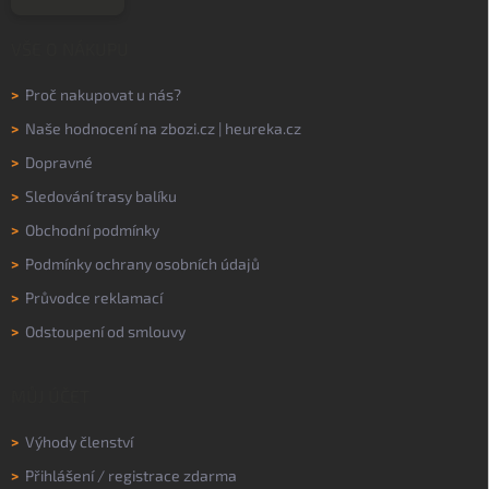
VŠE O NÁKUPU
>
Proč nakupovat u nás?
>
Naše hodnocení na
zbozi.cz
|
heureka.cz
>
Dopravné
>
Sledování trasy balíku
>
Obchodní podmínky
>
Podmínky ochrany osobních údajů
>
Průvodce reklamací
>
Odstoupení od smlouvy
MŮJ ÚČET
>
Výhody členství
>
Přihlášení
/
registrace zdarma