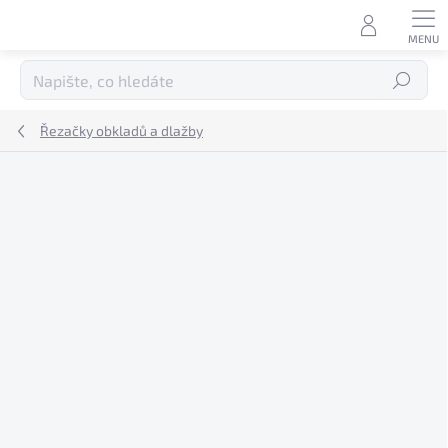
Přejít
na
obsah
Hledat
Řezačky obkladů a dlažby